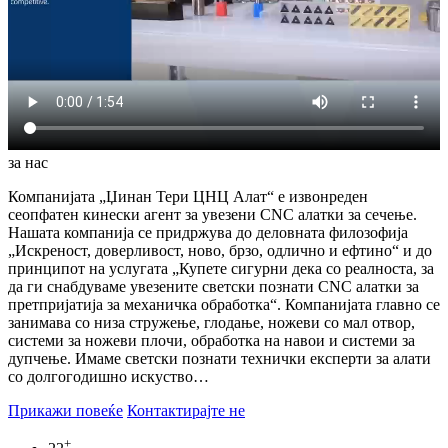
за нас
Компанијата „Џинан Тери ЦНЦ Алат“ е извонреден
сеопфатен кинески агент за увезени CNC алатки за сечење.
Нашата компанија се придржува до деловната филозофија
„Искреност, доверливост, ново, брзо, одлично и ефтино“ и до
принципот на услугата „Купете сигурни дека со реалноста, за
да ги снабдуваме увезените светски познати CNC алатки за
претпријатија за механичка обработка“. Компанијата главно се
занимава со низа стружење, глодање, ножеви со мал отвор,
системи за ножеви плочи, обработка на навои и системи за
дупчење. Имаме светски познати технички експерти за алати
со долгогодишно искуство…
Прикажи повеќе
Контактирајте не
+