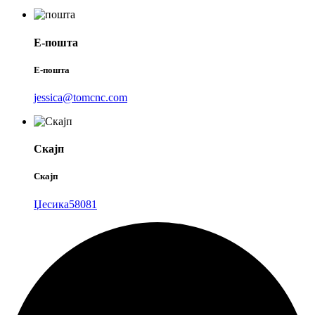
Е-пошта
Е-пошта
jessica@tomcnc.com
Скајп
Скајп
Џесика58081