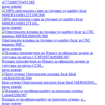
477720007TWP15PE
види повеќе
100% оригинална глава за глодање од карбид Iscar
MMERS160B125T10I...
види повеќе
Оригинален влошка за глодање од карбид Iscar за CNC
машина MIF...
види повеќе
Влошки произведени во Израел за ефикасни задачи за
стругање на метал CCM...
види повеќе
Брзо сечење Оригинални инсерти Iscar Ideal 16ER045ISO...
види повеќе
Влошки од волфрам-карбид за прецизно сечење, к...
види повеќе