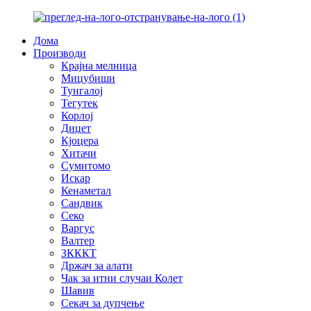
Дома
Производи
Крајна мелница
Мицубиши
Тунгалој
Тегутек
Корлој
Диџет
Кјоцера
Хитачи
Сумитомо
Искар
Кенаметал
Сандвик
Секо
Варгус
Валтер
ЗКККТ
Држач за алати
Чак за итни случаи Колет
Шавив
Секач за дупчење