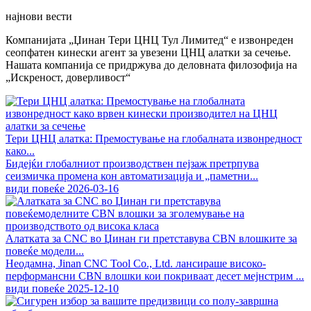
најнови вести
Компанијата „Џинан Тери ЦНЦ Тул Лимитед“ е извонреден
сеопфатен кинески агент за увезени ЦНЦ алатки за сечење.
Нашата компанија се придржува до деловната филозофија на
„Искреност, доверливост“
Тери ЦНЦ алатка: Премостување на глобалната извонредност
како...
Бидејќи глобалниот производствен пејзаж претрпува
сеизмичка промена кон автоматизација и „паметни...
види повеќе
2026-03-16
Алатката за CNC во Џинан ги претставува CBN влошките за
повеќе модели...
Неодамна, Jinan CNC Tool Co., Ltd. лансираше високо-
перформансни CBN влошки кои покриваат десет мејнстрим ...
види повеќе
2025-12-10