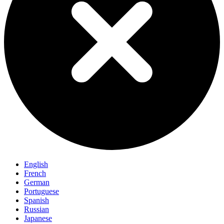
English
French
German
Portuguese
Spanish
Russian
Japanese