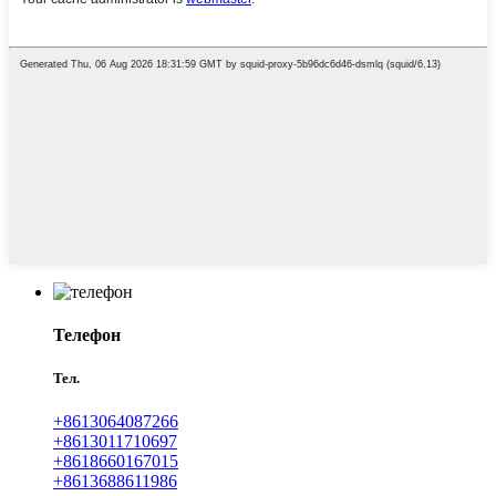
Телефон
Тел.
+8613064087266
+8613011710697
+8618660167015
+8613688611986