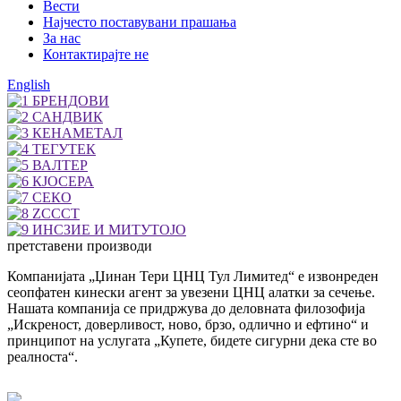
Вести
Најчесто поставувани прашања
За нас
Контактирајте не
English
претставени производи
Компанијата „Џинан Тери ЦНЦ Тул Лимитед“ е извонреден
сеопфатен кинески агент за увезени ЦНЦ алатки за сечење.
Нашата компанија се придржува до деловната филозофија
„Искреност, доверливост, ново, брзо, одлично и ефтино“ и
принципот на услугата „Купете, бидете сигурни дека сте во
реалноста“.