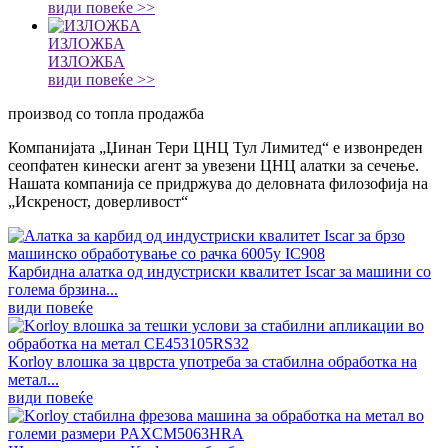
види повеќе >>
ИЗЛОЖБА
ИЗЛОЖБА
види повеќе >>
производ со топла продажба
Компанијата „Џинан Тери ЦНЦ Тул Лимитед“ е извонреден
сеопфатен кинески агент за увезени ЦНЦ алатки за сечење.
Нашата компанија се придржува до деловната филозофија на
„Искреност, доверливост“
Карбидна алатка од индустриски квалитет Iscar за машини со
голема брзина...
види повеќе
Korloy влошка за цврста употреба за стабилна обработка на
метал...
види повеќе