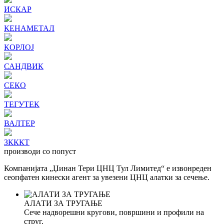
ИСКАР
КЕНАМЕТАЛ
КОРЛОЈ
САНДВИК
СЕКО
ТЕГУТЕК
ВАЛТЕР
ЗКККТ
производи со попуст
Компанијата „Џинан Тери ЦНЦ Тул Лимитед“ е извонреден
сеопфатен кинески агент за увезени ЦНЦ алатки за сечење.
АЛАТИ ЗА ТРУГАЊЕ
Сече надворешни кругови, површини и профили на
струг.