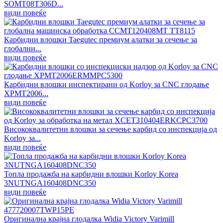
SOMT08T306D...
види повеќе
Карбидни влошки Taegutec премиум алатки за сечење за
глобални...
види повеќе
Карбидни влошки инспектирани од Korloy за CNC глодање
XPMT2006...
види повеќе
Висококвалитетни влошки за сечење карбид со инспекција од
Korloy за...
види повеќе
Топла продажба на карбидни влошки Korloy Korea
3NUTNGA160408DNC350
види повеќе
Оригинална крајна глодалка Widia Victory Varimill