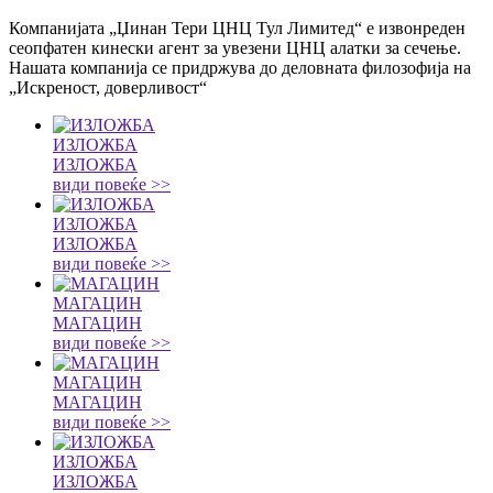
Компанијата „Џинан Тери ЦНЦ Тул Лимитед“ е извонреден
сеопфатен кинески агент за увезени ЦНЦ алатки за сечење.
Нашата компанија се придржува до деловната филозофија на
„Искреност, доверливост“
ИЗЛОЖБА
ИЗЛОЖБА
види повеќе >>
ИЗЛОЖБА
ИЗЛОЖБА
види повеќе >>
МАГАЦИН
МАГАЦИН
види повеќе >>
МАГАЦИН
МАГАЦИН
види повеќе >>
ИЗЛОЖБА
ИЗЛОЖБА