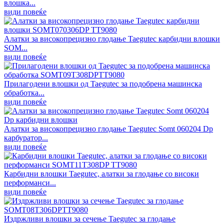
влошка...
види повеќе
Алатки за високопрецизно глодање Taegutec карбидни влошки
SOM...
види повеќе
Прилагодени влошки од Taegutec за подобрена машинска
обработка...
види повеќе
Алатки за високопрецизно глодање Taegutec Somt 060204 Dp
карбуратор...
види повеќе
Карбидни влошки Taegutec, алатки за глодање со високи
перформанси...
види повеќе
Издржливи влошки за сечење Taegutec за глодање