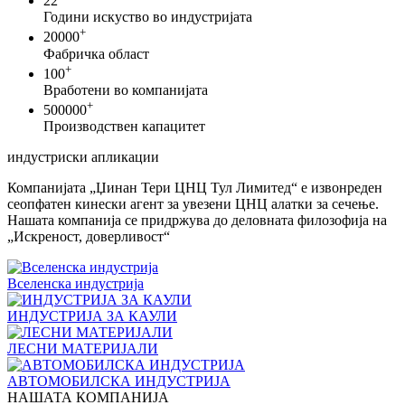
22
Години искуство во индустријата
+
20000
Фабричка област
+
100
Вработени во компанијата
+
500000
Производствен капацитет
индустриски апликации
Компанијата „Џинан Тери ЦНЦ Тул Лимитед“ е извонреден
сеопфатен кинески агент за увезени ЦНЦ алатки за сечење.
Нашата компанија се придржува до деловната филозофија на
„Искреност, доверливост“
Вселенска индустрија
ИНДУСТРИЈА ЗА КАУЛИ
ЛЕСНИ МАТЕРИЈАЛИ
АВТОМОБИЛСКА ИНДУСТРИЈА
НАШАТА КОМПАНИЈА