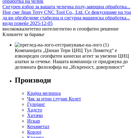
Сигурен избор за вашата челична полу-завршна обработка...
Ние сме Jinan Terry CNC Tool Co., Ltd. Се фокусираме на тоа
да ви обезбедиме стабилна и сигурна машинска обработка...
види повеќе
2025-12-05
висококвалитетно интелигентно и сеопфатно решение
Кликнете за барање
Компанијата „Џинан Тери ЦНЦ Тул Лимитед“ е
извонреден сеопфатен кинески агент за увезени ЦНЦ
алатки за сечење. Нашата компанија се придржува до
деловната филозофија на „Искреност, доверливост“
Производи
Крајна мелница
Чак за итни случаи Колет
Гулијанг
Хадсто
Хитачи
Искар
Кенаметал
Корлој
Кјоцера