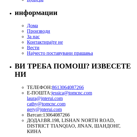
информации
Дома
Производи
За нас
Контактирајте не
Вести
Најчесто поставувани прашања
ВИ ТРЕБА ПОМОШ? ИЗВЕСЕТЕ
НИ
ТЕЛЕФОН:
8613064087266
Е-ПОШТА:
jessica@tomcnc.com
laura@jnterui.com
cathy@tomcnc.com
gery@jnterui.com
Ватсап:
13064087266
ДОДАЈ:
BR.198, LISHAN NORTH ROAD,
DISTRICT TIANQIAO, JINAN, ШАНДОНГ,
КИНА