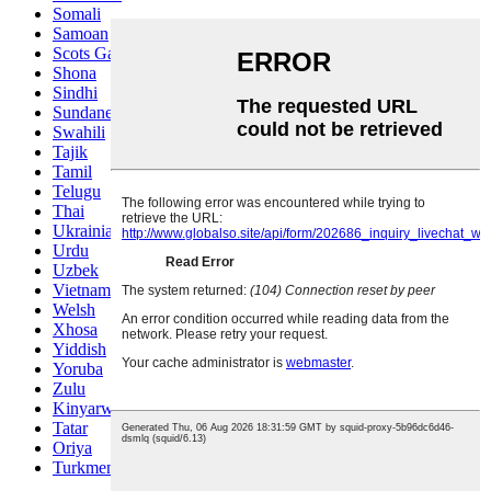
Somali
Samoan
Scots Gaelic
Shona
Sindhi
Sundanese
Swahili
Tajik
Tamil
Telugu
Thai
Ukrainian
Urdu
Uzbek
Vietnamese
Welsh
Xhosa
Yiddish
Yoruba
Zulu
Kinyarwanda
Tatar
Oriya
Turkmen