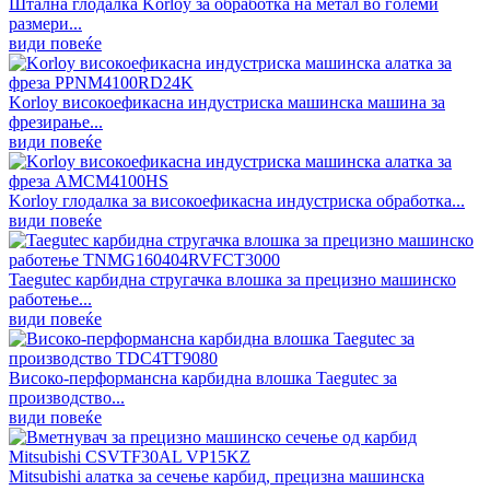
Штална глодалка Korloy за обработка на метал во големи
размери...
види повеќе
Korloy високоефикасна индустриска машинска машина за
фрезирање...
види повеќе
Korloy глодалка за високоефикасна индустриска обработка...
види повеќе
Taegutec карбидна стругачка влошка за прецизно машинско
работење...
види повеќе
Високо-перформансна карбидна влошка Taegutec за
производство...
види повеќе
Mitsubishi алатка за сечење карбид, прецизна машинска